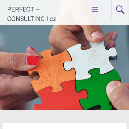
Skip
PERFECT –
to
content
CONSULTING I cz